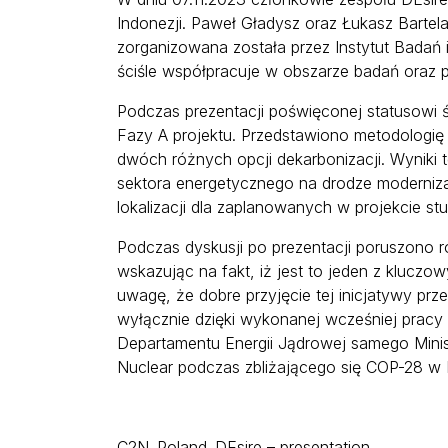
Indonezji. Paweł Gładysz oraz Łukasz Bartela
zorganizowana została przez Instytut Badań 
ściśle współpracuje w obszarze badań oraz po
Podczas prezentacji poświęconej statusowi ś
Fazy A projektu. Przedstawiono metodologię
dwóch różnych opcji dekarbonizacji. Wynik
sektora energetycznego na drodze modernizacj
lokalizacji dla zaplanowanych w projekcie s
Podczas dyskusji po prezentacji poruszono 
wskazując na fakt, iż jest to jeden z kluczo
uwagę, że dobre przyjęcie tej inicjatywy prze
wyłącznie dzięki wykonanej wcześniej pracy a
Departamentu Energii Jądrowej samego Minist
Nuclear podczas zbliżającego się COP-28 w 
C2N_Poland_DEsire – presentation