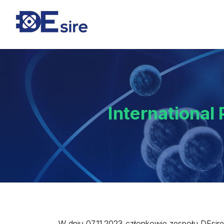
Internationa
W dniu 07.11.2023 członkowie zespołu DEsire 