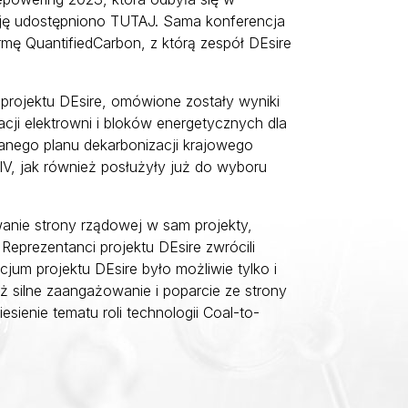
ację udostępniono
TUTAJ
. Sama konferencja
rmę QuantifiedCarbon, z którą zespół DEsire
 projektu DEsire, omówione zostały wyniki
ji elektrowni i bloków energetycznych dla
anego planu dekarbonizacji krajowego
 IV, jak również posłużyły już do wyboru
anie strony rządowej w sam projekty,
Reprezentanci projektu DEsire zwrócili
cjum projektu DEsire było możliwie tylko i
eż silne zaangażowanie i poparcie ze strony
ienie tematu roli technologii Coal-to-