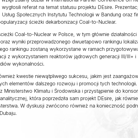
 wygłosili referat na temat statusu projektu DEsire. Prezent
i Usług Społecznych Instytutu Technologii w Bandung oraz fi
pularyzacji ścieżki dekarbonizacji Coal-to-Nuclear.
cieżki Coal-to-Nuclear w Polsce, w tym głównie działalności
 oraz wyniki przeprowadzonego dwuetapowo rankingu lokalizac
i tego rankingu zostaną wykorzystane w ramach przygotowyw
i z wykorzystaniem reaktorów jądrowych generacji III/III+ i
tudiów wykonalności.
również kwestie niewątpliwego sukcesu, jakim jest zaangażow
wych elementów dalszego rozwoju i promocji tych technologii. 
z Ministerstwo Klimatu i Środowiska i przystąpienie do konsor
nalitycznej, która poprzedziła sam projekt DEsire, jak równi
erstwa. W dyskusji zwrócono również na konieczność podnies
Dubaju.