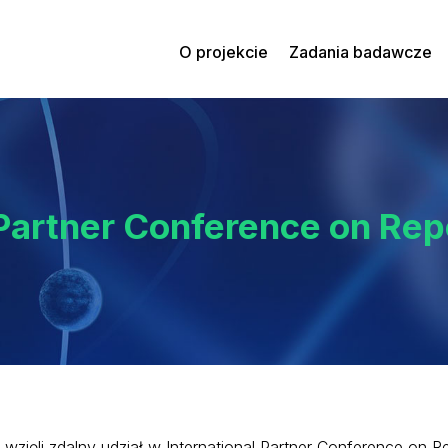
O projekcie
Zadania badawcze
l Partner Conference on Re
wzięli zdalny udział w International Partner Conference on 