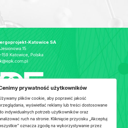
ergoprojekt-Katowice SA
. Jesionowa 15
-159 Katowice, Polska
k@epk.com.pl
Cenimy prywatność użytkowników
Używamy plików cookie, aby poprawić jakość
przeglądania, wyświetlać reklamy lub treści dostosowane
do indywidualnych potrzeb użytkowników oraz
analizować ruch na stronie. Kliknięcie przycisku „Akceptuj
wszystkie” oznacza zgodę na wykorzystywanie przez